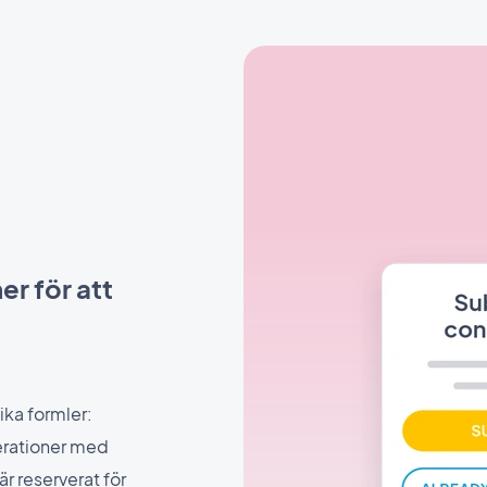
r för att
ika formler:
merationer med
är reserverat för