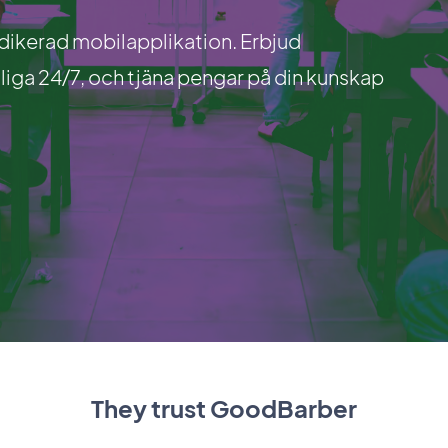
edikerad mobilapplikation. Erbjud
gliga 24/7, och tjäna pengar på din kunskap
They trust GoodBarber