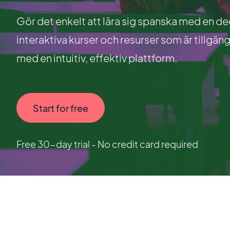
Gör det enkelt att lära sig spanska med en d
interaktiva kurser och resurser som är tillgän
med en intuitiv, effektiv plattform.
Start for free
Free 30-day trial - No credit card required