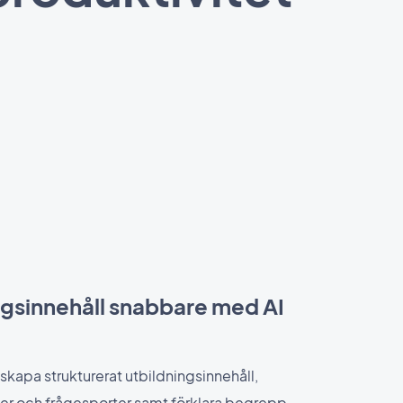
ngsinnehåll snabbare med AI
skapa strukturerat utbildningsinnehåll,
oner och frågesporter samt förklara begrepp