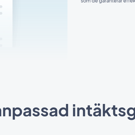
som de garanterar effek
 anpassad intäkts