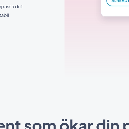
npassa ditt
tabil
ent som ökar din 