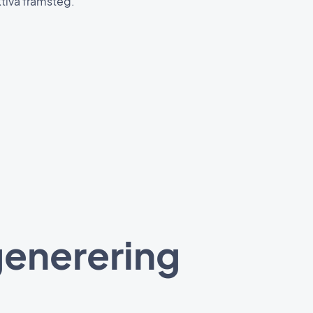
tiva framsteg.
generering