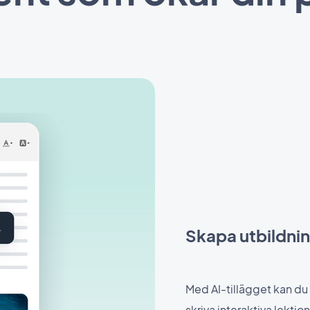
Skapa utbildni
Med AI-tillägget kan du 
skriva interaktiva lekti