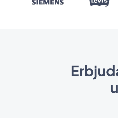
Erbjuda
u