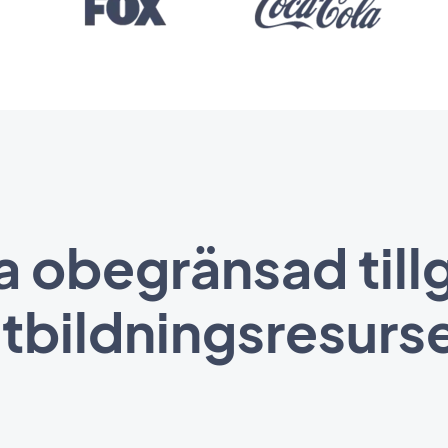
 obegränsad tillg
tbildningsresurs