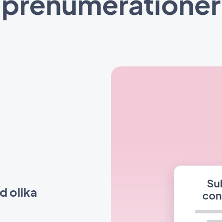
prenumerationer
d olika