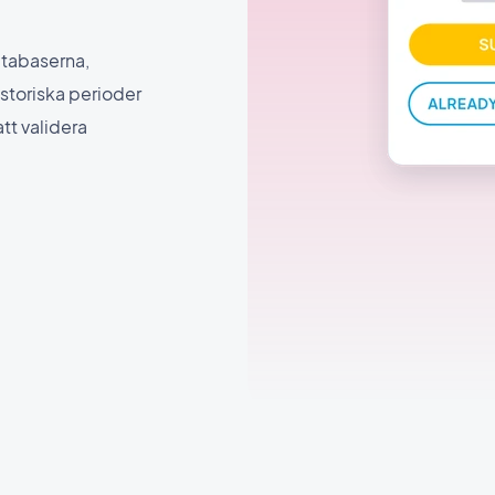
databaserna,
istoriska perioder
tt validera