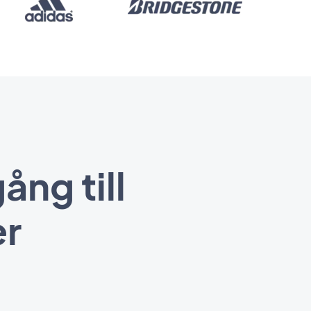
ång till
er