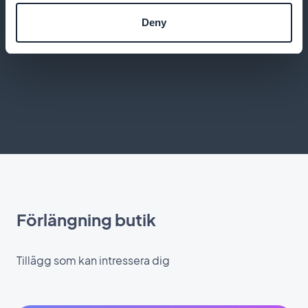
Deny
Integrera Google AdMob för att generera intäkter
från annonser
Förlängning butik
Tillägg som kan intressera dig