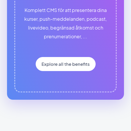
Komplett CMS för att presentera dina
kurser, push-meddelanden, podcast,
livevideo, begränsad åtkomst och
prenumerationer, ...
Explore all the benefits