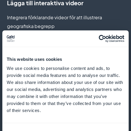
Lägga till interaktiva videor
Integrera förklarande videor för att illustrera
geografiska begrepp
Push-meddelanden för nytt innehåll
This website uses cookies
Meddela dina användare så snart en ny kurs eller
We use cookies to personalise content and ads, to
provide social media features and to analyse our traffic.
uppdatering är tillgänglig
We also share information about your use of our site with
our social media, advertising and analytics partners who
may combine it with other information that you’ve
provided to them or that they’ve collected from your use
Podcastformat för lärande
of their services.
Låt eleverna lära sig på resande fot med
pedagogiska podcasts
Consent