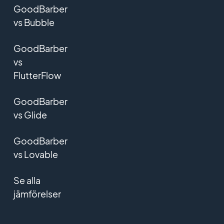
GoodBarber
vs Bubble
GoodBarber
vs
FlutterFlow
GoodBarber
vs Glide
GoodBarber
vs Lovable
Se alla
jämförelser