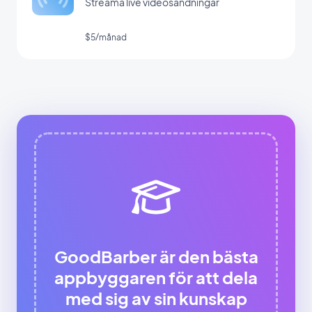
Streama live videosändningar
$5/månad
GoodBarber är den bästa
appbyggaren för att dela
med sig av sin kunskap