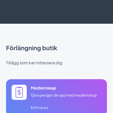
Förlängning butik
Tillägg som kan intressera dig
Medlemskap
Tjäna pengar i din app med medlemskap
$49/månad