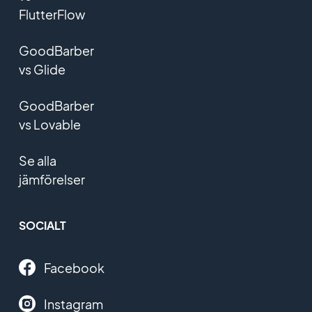
FlutterFlow
GoodBarber
vs Glide
GoodBarber
vs Lovable
Se alla
jämförelser
SOCIALT
Facebook
Instagram