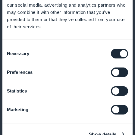
our social media, advertising and analytics partners who
Push-meddelanden för att stimulera
may combine it with other information that you’ve
inlärning
provided to them or that they’ve collected from your use
of their services.
Skicka påminnelser och informera dina elever om nya
kurser och viktiga uppdateringar
Consent
Necessary
Selection
Podcast-format för större flexibilitet
Preferences
Erbjud eleverna möjlighet att följa kurser i ljudform,
Statistics
perfekt för mobil inlärning
Marketing
Bokmärkestillägg för att spara kurser
Show details