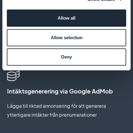
Låt eleverna spara sina favoritlektioner så att de
enkelt kan hämtas senare
Allow all
Allow selection
Offline-tillgång till datakurser
Erbjuda möjlighet att ladda ner resurser för studier
Deny
utan internetanslutning
Intäktsgenerering via Google AdMob
Lägga till riktad annonsering för att generera
ytterligare intäkter från prenumerationer