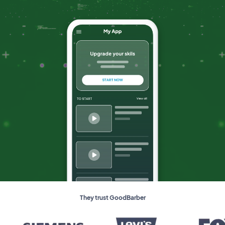
They trust GoodBarber