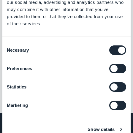
our social media, advertising and analytics partners who
Googles webbplatskarta och
may combine it with other information that you’ve
Search Console
provided to them or that they’ve collected from your use
Optimera din PWA:s synlighet på Google.
of their services.
Gratis
Consent
Necessary
Selection
Zapier (för e-handel)
Preferences
Med Zapier-tillägget har du möjlighet att
ansluta din e-handelsapp till tusentals
andra onlinetjänster. Det är det perfekta
Gratis
Statistics
tillägget för att ställa in automatiseringar
utan att behöva koda. (Du måste ha ett
konto på www.zapier.com för att använda
det här tillägget)
Marketing
Show details