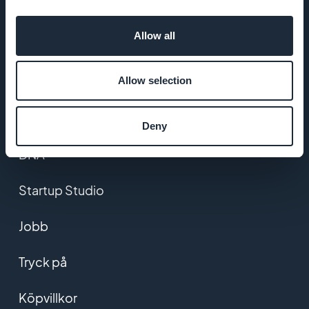
FÖRETAG
Allow all
Om oss
Allow selection
Fantastiskt stöd
Deny
GoodBarber
DNA
Startup Studio
Jobb
Tryck på
Köpvillkor