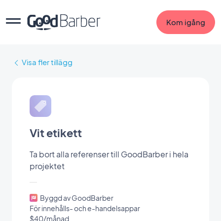
Kom igång
Visa fler tillägg
Vit etikett
Ta bort alla referenser till GoodBarber i hela
projektet
Byggd av GoodBarber
För innehålls- och e-handelsappar
$40/månad