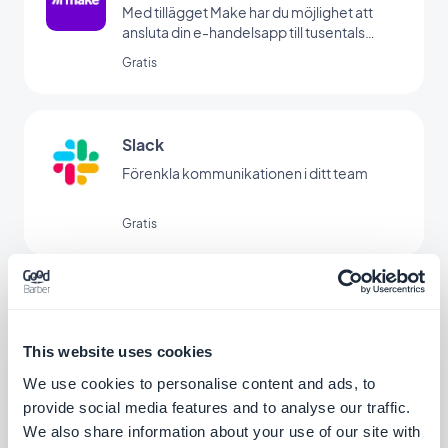
Med tillägget Make har du möjlighet att
ansluta din e-handelsapp till tusentals
andra onlinetjänster. Det är det perfekta
Gratis
tillägget för att skapa automatiseringar
utan att behöva koda. (Du måste ha ett
konto på www.make.com för att använda
det här tillägget)
Slack
Förenkla kommunikationen i ditt team
Gratis
AI-assistent
Förenkla skapandet av innehåll med AI
This website uses cookies
Assistant, som drivs av OpenAI
We use cookies to personalise content and ads, to
Gratis
provide social media features and to analyse our traffic.
We also share information about your use of our site with