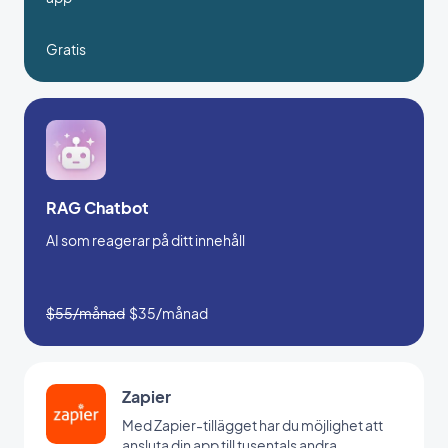
Gratis
RAG Chatbot
AI som reagerar på ditt innehåll
$55/månad
$35/månad
Zapier
Med Zapier-tillägget har du möjlighet att
ansluta din app till tusentals andra