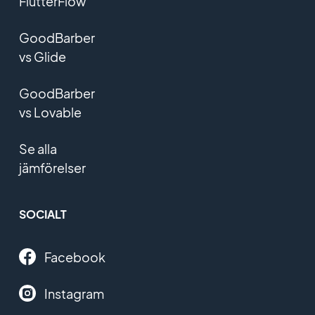
FlutterFlow
GoodBarber
vs Glide
GoodBarber
vs Lovable
Se alla
jämförelser
SOCIALT
Facebook
Instagram