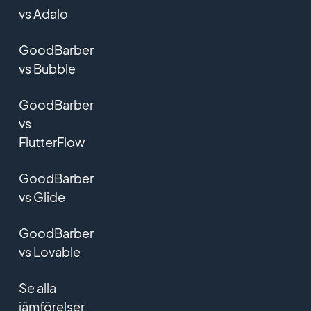
vs Adalo
GoodBarber
vs Bubble
GoodBarber
vs
FlutterFlow
GoodBarber
vs Glide
GoodBarber
vs Lovable
Se alla
jämförelser