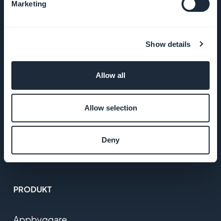
Marketing
Startup Studio
Jobb
Show details
Tryck på
Allow all
Köpvillkor
Allow selection
Integritetspolicy
& GDPR
Deny
Kontakta oss
PRODUKT
Appbyggare