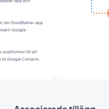
dBarber-app och
und i din GoodBarber-app
ntakt i Google
-plattformen för att
till Google Contacts.
Associerade tillägg