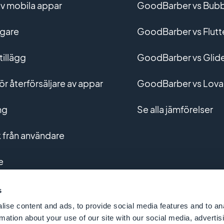
v mobila appar
GoodBarber vs Bubb
gare
GoodBarber vs Flutt
tillägg
GoodBarber vs Glid
r återförsäljare av appar
GoodBarber vs Lova
ng
Se alla jämförelser
från användare
e
g av anpassade appar
s
ise content and ads, to provide social media features and to an
rmation about your use of our site with our social media, advertis