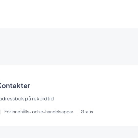
Kontakter
 adressbok på rekordtid
|
För innehålls- och e-handelsappar
|
Gratis