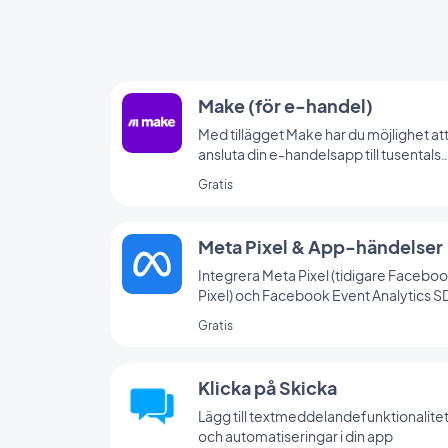
Make (för e-handel)
Med tillägget Make har du möjlighet at
ansluta din e-handelsapp till tusentals
andra onlinetjänster. Det är det perfek
Gratis
tillägget för att skapa automatiseringa
utan att behöva koda. (Du måste ha ett
konto på www.make.com för att
Meta Pixel & App-händelser
använda det här tillägget)
Integrera Meta Pixel (tidigare Facebo
Pixel) och Facebook Event Analytics S
i din app för att analysera dina
Gratis
användares beteende och optimera d
marknadsföringsstrategi
Klicka på Skicka
Lägg till textmeddelandefunktionalite
och automatiseringar i din app