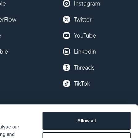
le
Instagram
erFlow
Twitter
e
YouTube
ble
Linkedin
Threads
TikTok
Allow all
alyse our
ing and