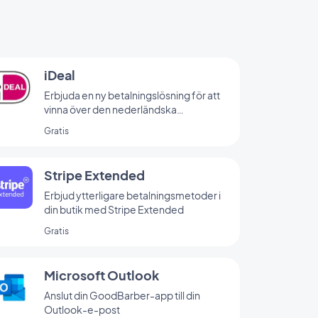
iDeal
Erbjuda en ny betalningslösning för att
vinna över den nederländska
marknaden
Gratis
Stripe Extended
Erbjud ytterligare betalningsmetoder i
din butik med Stripe Extended
Gratis
Microsoft Outlook
Anslut din GoodBarber-app till din
Outlook-e-post