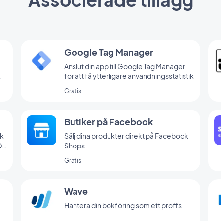
Google Tag Manager
t
Anslut din app till Google Tag Manager
för att få ytterligare användningsstatistik
ta
Gratis
r
Butiker på Facebook
ok
Sälj dina produkter direkt på Facebook
DK
Shops
Gratis
in
Wave
t
Hantera din bokföring som ett proffs