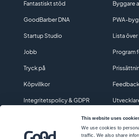
Fantastiskt stöd
Byggare a
GoodBarber DNA
PWA-byg
Startup Studio
Lista över 
Jobb
Program fö
Tryck på
Prissättni
Köpvillkor
Feedback 
Integritetspolicy & GDPR
Utvecklar
Kontakta oss
Utvecklin
This website uses cookie
We use cookies to personal
Ordlista
traffic. We also share info