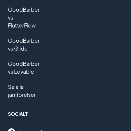
GoodBarber
vs
FlutterFlow
GoodBarber
vs Glide
GoodBarber
vs Lovable
Se alla
jämförelser
SOCIALT