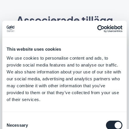
Associerade tillägg
This website uses cookies
RSS-flöde
We use cookies to personalise content and ads, to
Synkronisera ditt externa onlineinnehåll till
provide social media features and to analyse our traffic.
din app med GoodBarbers integrering av
We also share information about your use of our site with
RSS-flöden.
Gratis
our social media, advertising and analytics partners who
may combine it with other information that you’ve
provided to them or that they’ve collected from your use
Anpassat artikelflöde
of their services.
Leverera externt innehåll genom att skapa
ditt eget anpassade flöde med
GoodBarbers Custom-integration
Consent
Gratis
Necessary
Selection