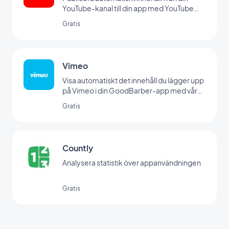
YouTube-kanal till din app med YouTube
GoodBarber-integrationen.
Gratis
Vimeo
Visa automatiskt det innehåll du lägger upp
på Vimeo i din GoodBarber-app med vår
Vimeo-integration, för synkronisering av
Gratis
dina inlägg i realtid.
Countly
Analysera statistik över appanvändningen
Gratis