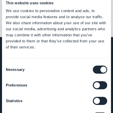
Associerade tillägg
This website uses cookies
We use cookies to personalise content and ads, to
provide social media features and to analyse our traffic.
We also share information about your use of our site with
our social media, advertising and analytics partners who
may combine it with other information that you’ve
provided to them or that they’ve collected from your use
of their services.
FÖRETAG
Consent
Necessary
Selection
Om oss
Preferences
Fantastiskt stöd
Statistics
GoodBarber
DNA