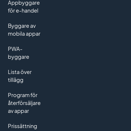
Appbyggare
för e-handel
Byggare av
mobila appar
PWA-
byggare
Lista över
tillägg
Program för
återförsäljare
av appar
Prissättning