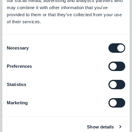
our social media, advertising and analytics partners who
may combine it with other information that you’ve
Hantera din e-postmarknadsföring på ett
enkelt sätt
provided to them or that they’ve collected from your use
of their services.
Gratis
Consent
Hubspot
Necessary
Selection
Optimera dina interna system och öka
tillväxten i ditt företag
Preferences
Gratis
Statistics
Instagram anpassad målgrupp
Mata automatiskt dina personliga
Marketing
Instagram-publik
Gratis
Show details