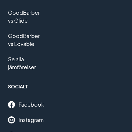
GoodBarber
vs Glide
GoodBarber
vs Lovable
Se alla
jämförelser
SOCIALT
Facebook
Instagram