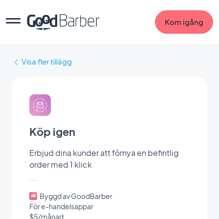
Kom igång
Visa fler tillägg
Köp igen
Erbjud dina kunder att förnya en befintlig
order med 1 klick
Byggd av GoodBarber
För e-handelsappar
$5/månad