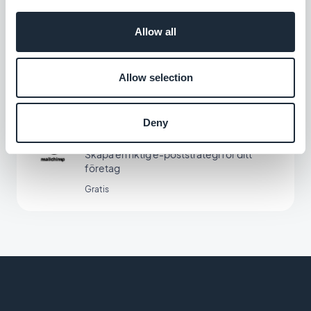
Keap Max Classic
Allow all
Öka intäkterna genom att automatisera
kundupplevelsen
Allow selection
Gratis
Deny
Mailchimp
Skapa en riktig e-poststrategi för ditt
företag
Gratis