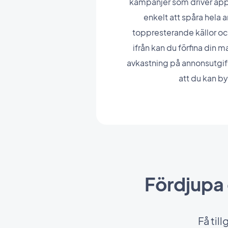
kampanjer som driver app
enkelt att spåra hela a
toppresterande källor o
ifrån kan du förfina din 
avkastning på annonsutgift
att du kan b
Fördjupa 
Få til