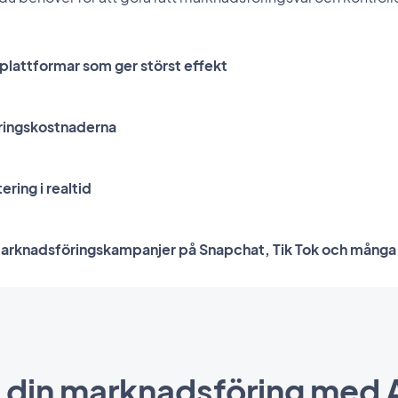
plattformar som ger störst effekt
ingskostnaderna
ring i realtid
marknadsföringskampanjer på Snapchat, Tik Tok och många
a din marknadsföring med 