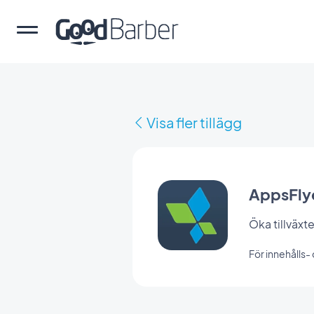
Visa fler tillägg
AppsFly
Öka tillväxt
För innehålls