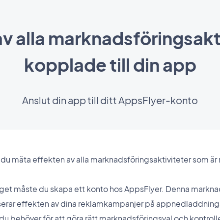
v alla marknadsföringsakt
kopplade till din app
Anslut din app till ditt AppsFlyer-konto
du mäta effekten av alla marknadsföringsaktiviteter som är re
lägget måste du skapa ett konto hos AppsFlyer. Denna mark
erar effekten av dina reklamkampanjer på appnedladdninga
n du behöver för att göra rätt marknadsföringsval och kontrol