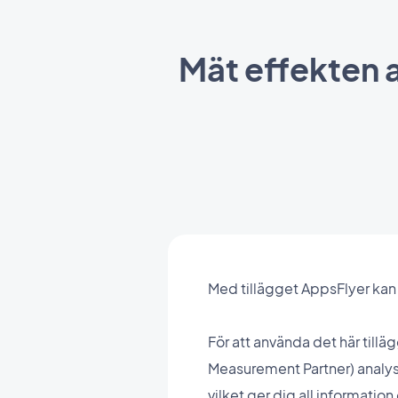
Mät effekten a
Med tillägget AppsFlyer kan 
För att använda det här til
Measurement Partner) analys
vilket ger dig all informatio