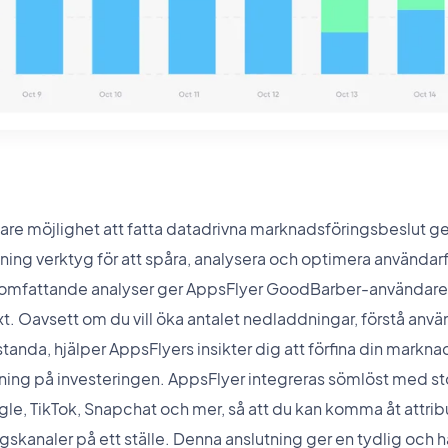
re möjlighet att fatta datadrivna marknadsföringsbeslut gen
ing verktyg för att spåra, analysera och optimera användar
 omfattande analyser ger AppsFlyer GoodBarber-användare 
äxt. Oavsett om du vill öka antalet nedladdningar, förstå an
anda, hjälper AppsFlyers insikter dig att förfina din marknad
ning på investeringen. AppsFlyer integreras sömlöst med st
le, TikTok, Snapchat och mer, så att du kan komma åt attrib
gskanaler på ett ställe. Denna anslutning ger en tydlig och h