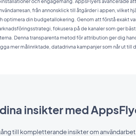
installationer och engagemang. AppsFlyers avancerade att
nvändarresan, från annonsklick till åtgärder i appen, vilket hjä
ch optimera din budgetallokering. Genom att förstå exakt v
marknadsföringsstrategi, fokusera på de kanaler som ger bäst 
erna. Denna transparenta metod för attribution ger dig han
ygga mer målinriktade, datadrivna kampanjer som når ut till 
dina insikter med AppsFl
lgång till kompletterande insikter om användarb