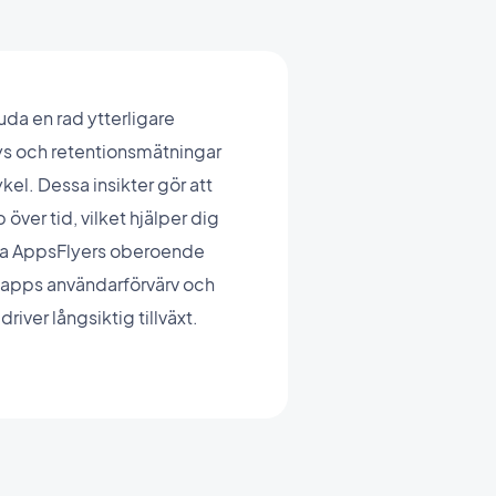
uda en rad ytterligare
lys och retentionsmätningar
l. Dessa insikter gör att
över tid, vilket hjälper dig
ttja AppsFlyers oberoende
n apps användarförvärv och
ver långsiktig tillväxt.