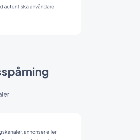
 autentiska användare.
sspårning
aler
gskanaler, annonser eller