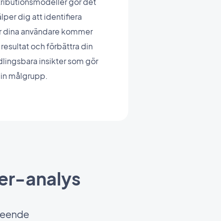
ributionsmodeller gör det
lper dig att identifiera
ar dina användare kommer
resultat och förbättra din
dlingsbara insikter som gör
din målgrupp.
yer-analys
eteende