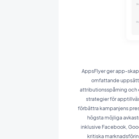
AppsFlyer ger app-skapa
omfattande uppsättn
attributionsspårning och
strategier för apptillv
förbättra kampanjens prest
högsta möjliga avkast
inklusive Facebook, Goog
kritiska marknadsförin