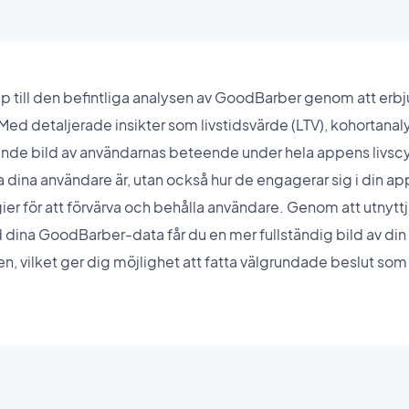
p till den befintliga analysen av GoodBarber genom att erbj
ed detaljerade insikter som livstidsvärde (LTV), kohortana
nde bild av användarnas beteende under hela appens livscyke
ka dina användare är, utan också hur de engagerar sig i din app 
tegier för att förvärva och behålla användare. Genom att utny
dina GoodBarber-data får du en mer fullständig bild av di
ilket ger dig möjlighet att fatta välgrundade beslut som dri