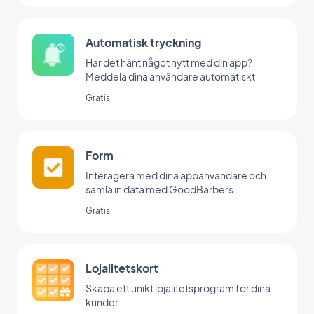
Automatisk tryckning
Har det hänt något nytt med din app?
Meddela dina användare automatiskt
Gratis
Form
Interagera med dina appanvändare och
samla in data med GoodBarbers
formulärintegration.
Gratis
Lojalitetskort
Skapa ett unikt lojalitetsprogram för dina
kunder