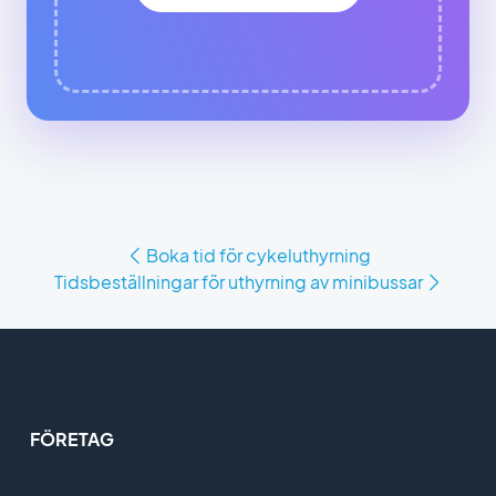
Boka tid för cykeluthyrning
Tidsbeställningar för uthyrning av minibussar
FÖRETAG