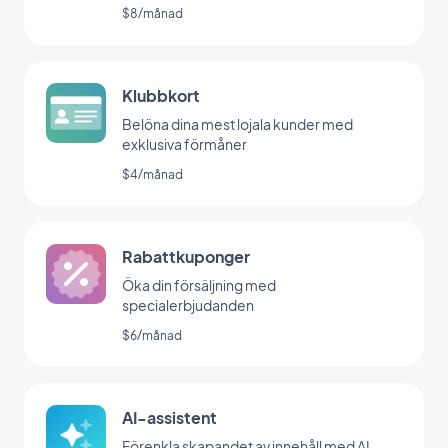
$8/månad
Klubbkort
Belöna dina mest lojala kunder med
exklusiva förmåner
$4/månad
Rabattkuponger
Öka din försäljning med
specialerbjudanden
$6/månad
AI-assistent
Förenkla skapandet av innehåll med AI