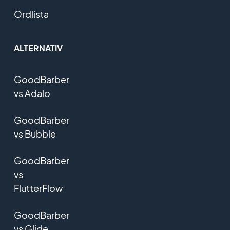
Ordlista
ALTERNATIV
GoodBarber
vs Adalo
GoodBarber
vs Bubble
GoodBarber
vs
FlutterFlow
GoodBarber
vs Glide