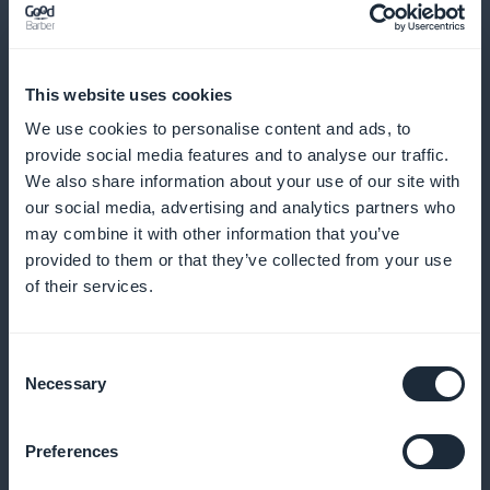
bokningar
This website uses cookies
Lojalitetsprogram för dina kunder
We use cookies to personalise content and ads, to
provide social media features and to analyse our traffic.
Belöna dina lojala kunder med exklusiva förmåner
We also share information about your use of our site with
och belöningar
our social media, advertising and analytics partners who
may combine it with other information that you’ve
provided to them or that they’ve collected from your use
of their services.
Exklusivt medlemskort
Erbjud exklusiva förmåner till dina stamkunder
Consent
Necessary
Selection
Preferences
Analys av tjänsternas prestanda