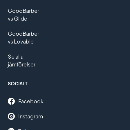
GoodBarber
vs Glide
GoodBarber
vs Lovable
Se alla
jämförelser
SOCIALT
Facebook
Instagram