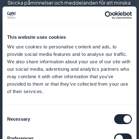
Skicka påminnelser och meddelanden för att minska
antalet uteblivna besök och uppmuntra till
regelbundna bokningar
This website uses cookies
We use cookies to personalise content and ads, to
Lojalitetsprogram för dina kunder
provide social media features and to analyse our traffic.
We also share information about your use of our site with
Belöna dina lojala kunder med exklusiva förmåner
our social media, advertising and analytics partners who
och belöningar
may combine it with other information that you’ve
provided to them or that they’ve collected from your use
of their services.
Exklusivt medlemskort
Consent
Necessary
Erbjud exklusiva förmåner till dina stamkunder
Selection
Preferences