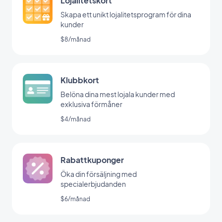
Lojalitetskort
Skapa ett unikt lojalitetsprogram för dina
kunder
$8/månad
Klubbkort
Belöna dina mest lojala kunder med
exklusiva förmåner
$4/månad
Rabattkuponger
Öka din försäljning med
specialerbjudanden
$6/månad